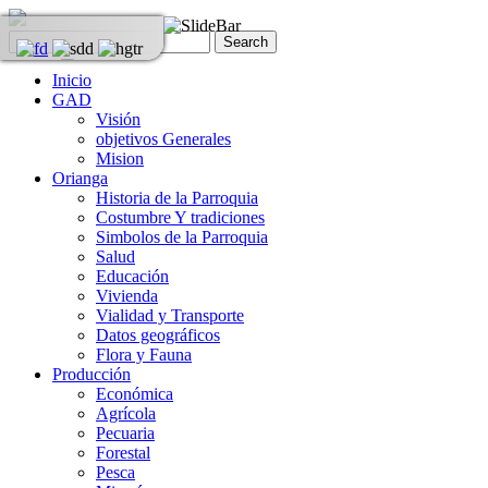
Inicio
GAD
Visión
objetivos Generales
Mision
Orianga
Historia de la Parroquia
Costumbre Y tradiciones
Simbolos de la Parroquia
Salud
Educación
Vivienda
Vialidad y Transporte
Datos geográficos
Flora y Fauna
Producción
Económica
Agrícola
Pecuaria
Forestal
Pesca