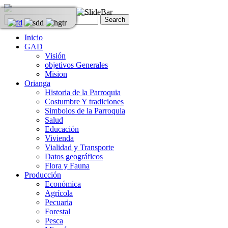
Inicio
GAD
Visión
objetivos Generales
Mision
Orianga
Historia de la Parroquia
Costumbre Y tradiciones
Simbolos de la Parroquia
Salud
Educación
Vivienda
Vialidad y Transporte
Datos geográficos
Flora y Fauna
Producción
Económica
Agrícola
Pecuaria
Forestal
Pesca