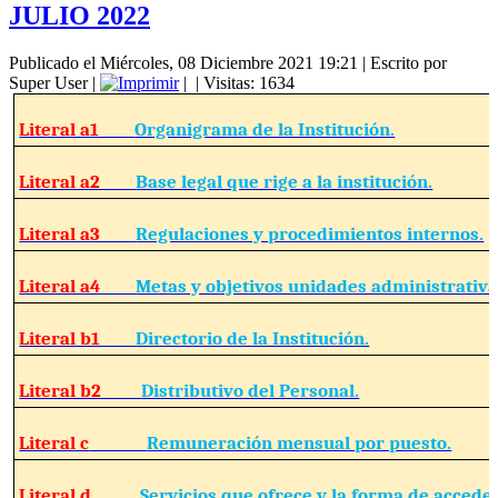
JULIO 2022
Publicado el Miércoles, 08 Diciembre 2021 19:21
|
Escrito por
Super User
|
|
| Visitas: 1634
Literal a1
Organigrama de la Institución.
Literal a2
Base legal que rige a la institución.
Literal a3
Regulaciones y procedimientos internos.
Literal a4
Metas y objetivos unidades administrativa
Literal b1
Directorio de la Institución.
Literal b2
Distributivo del Personal.
Literal c
Remuneración mensual por puesto.
Literal d
Servicios que ofrece y la forma de acceder