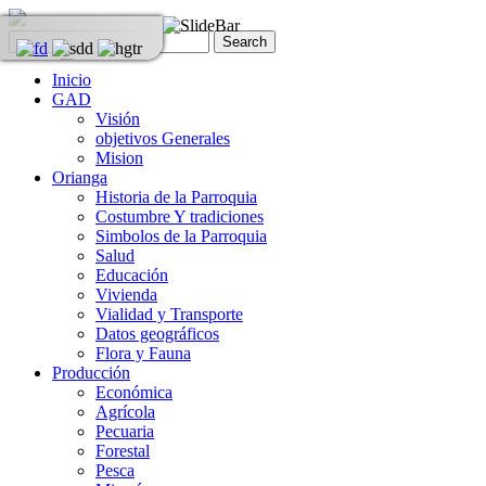
Inicio
GAD
Visión
objetivos Generales
Mision
Orianga
Historia de la Parroquia
Costumbre Y tradiciones
Simbolos de la Parroquia
Salud
Educación
Vivienda
Vialidad y Transporte
Datos geográficos
Flora y Fauna
Producción
Económica
Agrícola
Pecuaria
Forestal
Pesca