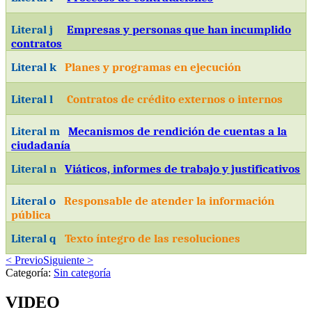
Literal j
Empresas y personas que han incumplido
contratos
Literal k
Planes y programas en ejecución
Literal l
Contratos de crédito externos o internos
Literal m
Mecanismos de rendición de cuentas a la
ciudadanía
Literal n
Viáticos, informes de trabajo y justificativos
Literal o
Responsable de atender la información
pública
Literal q
Texto íntegro de las resoluciones
< Previo
Siguiente >
Categoría:
Sin categoría
VIDEO